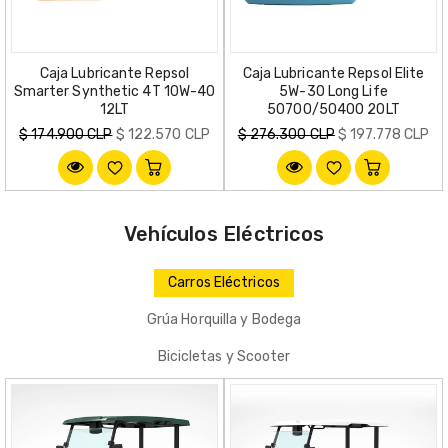
Caja Lubricante Repsol
Caja Lubricante Repsol Elite
Smarter Synthetic 4T 10W-40
5W-30 Long Life
12LT
50700/50400 20LT
Precio
Precio
$ 174.900 CLP
$ 122.570 CLP
$ 276.300 CLP
$ 197.778 CLP
habitual
habitual
Vehículos Eléctricos
Carros Eléctricos
Grúa Horquilla y Bodega
Bicicletas y Scooter