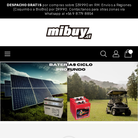
Ir
DESPACHO GRATIS
por compras sobre $39.990 en RM. Envíos a Regiones
directo
(Coquimbo a BioBío) por $9.990. Contáctanos para otras zonas vía
Whatsapp al
+56 9 8779 8854
al
contenido