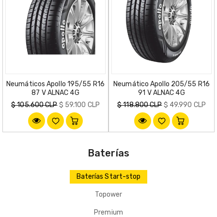
Neumáticos Apollo 195/55 R16
Neumático Apollo 205/55 R16
87 V ALNAC 4G
91 V ALNAC 4G
Precio
Precio
$ 105.600 CLP
$ 59.100 CLP
$ 118.800 CLP
$ 49.990 CLP
habitual
habitual
Baterías
Baterías Start-stop
Topower
Premium