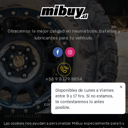
Ofrecemos la mejor calidad en neumáticos, baterías y
lubricantes para tu vehículo.
+56 9 8779 8854
Disponibles de Lunes a Viernes
entre 9 y 17 hrs. Si no estamos,
te contestaremos lo antes
contacto@mibuy.cl
posible.
INFORMACIÓN

Las cookies nos ayudan a personalizar MiBuy especialmente para ti y
MI CUENTA
