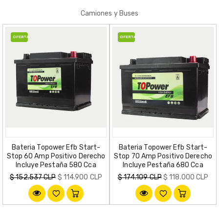
Camiones y Buses
OFERTA
OFERTA
Bateria Topower Efb Start-
Bateria Topower Efb Start-
Stop 60 Amp Positivo Derecho
Stop 70 Amp Positivo Derecho
Incluye Pestaña 580 Cca
Incluye Pestaña 680 Cca
Precio
Precio
$ 152.537 CLP
$ 114.900 CLP
$ 174.109 CLP
$ 118.000 CLP
habitual
habitual