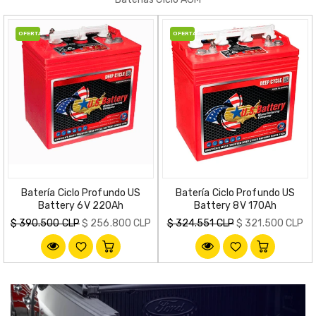
OFERTA
OFERTA
Batería Ciclo Profundo US
Batería Ciclo Profundo US
Battery 6V 220Ah
Battery 8V 170Ah
Precio
Precio
$ 390.500 CLP
$ 256.800 CLP
$ 324.551 CLP
$ 321.500 CLP
habitual
habitual