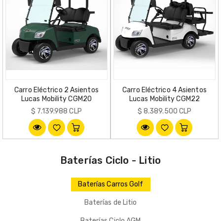
Carro Eléctrico 2 Asientos
Carro Eléctrico 4 Asientos
Lucas Mobility CGM20
Lucas Mobility CGM22
Precio
Precio
$ 7.139.988 CLP
$ 8.389.500 CLP
habitual
habitual
Baterías Ciclo - Litio
Baterías Carros Golf
Baterías de Litio
Baterías Ciclo AGM