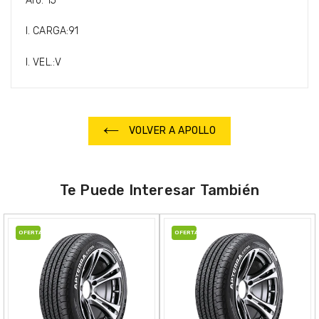
Aro: 15
I. CARGA:91
I. VEL.:V
VOLVER A APOLLO
Te Puede Interesar También
OFERTA
OFERTA