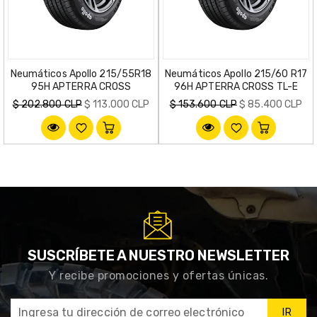
Neumáticos Apollo 215/55R18
Neumáticos Apollo 215/60 R17
95H APTERRA CROSS
96H APTERRA CROSS TL-E
Precio
Precio
$ 202.800 CLP
$ 113.000 CLP
$ 153.600 CLP
$ 85.400 CLP
habitual
habitual
SUSCRÍBETE A NUESTRO NEWSLETTER
Y recibe promociones y ofertas únicas.
IR