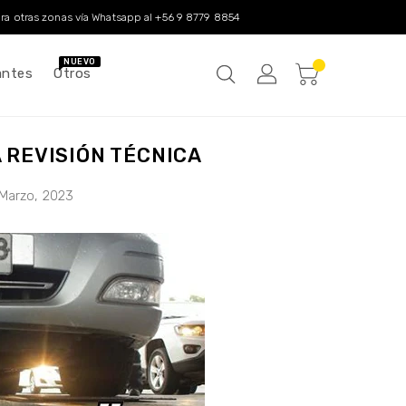
a otras zonas vía Whatsapp al
+56 9 8779 8854
NUEVO
antes
Otros
 REVISIÓN TÉCNICA
Marzo, 2023