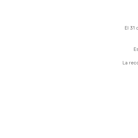
El 31
E
La rec