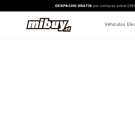
Ir
DESPACHO GRATIS
por compras sobre $39.9
directo
al
contenido
Vehículos Ele