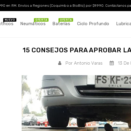
90 en RM. Envíos a Regiones (Coquimbo a BioBío) por $9.990. Contáctanos par
NUEVO
OFERTA
OFERTA
ctricos
Neumáticos
Baterías
Ciclo Profundo
Lubric
15 CONSEJOS PARA APROBAR LA
Por Antonio Varas
13 De 