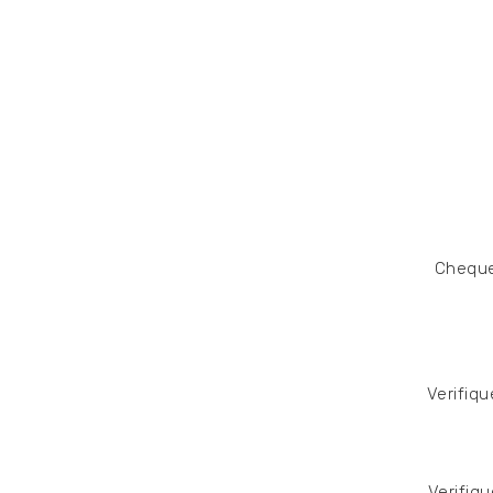
Chequee
Verifiqu
Verifiq