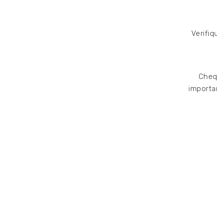
Verifiq
Chequ
importa