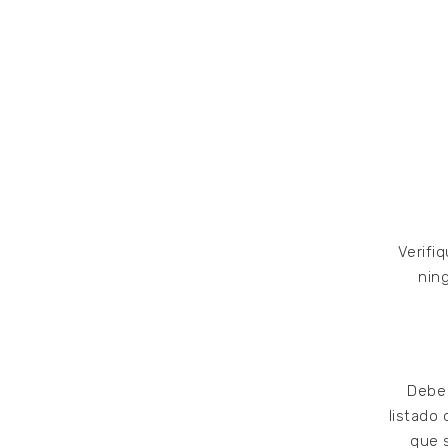
Verifi
nin
Debe 
listado 
que s