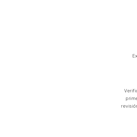
E
Verif
prim
revisió