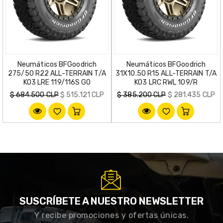
Neumáticos BFGoodrich
Neumáticos BFGoodrich
275/50 R22 ALL-TERRAIN T/A
31X10.50 R15 ALL-TERRAIN T/A
KO3 LRE 119/116S GO
KO3 LRC RWL 109/R
Precio
Precio
$ 684.500 CLP
$ 515.121 CLP
$ 385.200 CLP
$ 281.435 CLP
habitual
habitual
SUSCRÍBETE A NUESTRO NEWSLETTER
Y recibe promociones y ofertas únicas.