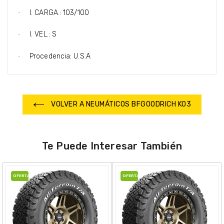
I. CARGA.: 103/100
·
I. VEL.: S
·
Procedencia: U.S.A
·
VOLVER A NEUMÁTICOS BFGOODRICH KO3
Te Puede Interesar También
OFERTA
OFERTA