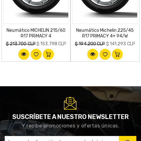
Neumático MICHELIN 215/60
Neumático Michelin 225/45
R17 PRIMACY 4
R17 PRIMACY 4+ 94/W
Precio
Precio
$ 213.700 CLP
$ 153.798 CLP
$ 194.200 CLP
$ 141.293 CLP
habitual
habitual
SUSCRÍBETE A NUESTRO NEWSLETTER
Y recibe promociones y ofertas únicas.