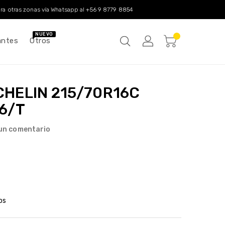
a otras zonas vía Whatsapp al
+56 9 8779 8854
NUEVO
antes
Otros
CHELIN 215/70R16C
06/T
 un comentario
os