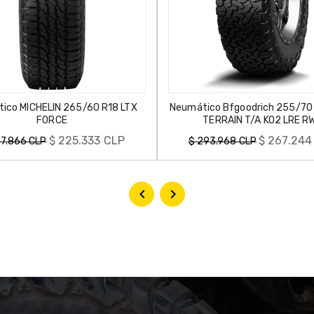
CHELIN 265/60 R18 LTX
Neumático Bfgoodrich 255/70 R16 AL
FORCE
TERRAIN T/A KO2 LRE RWL
Precio
$ 225.333 CLP
$ 267.244 CLP
CLP
$ 293.968 CLP
habitual