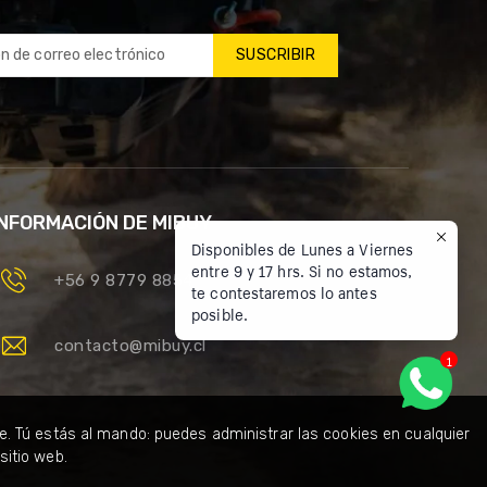
SUSCRIBIR
INFORMACIÓN DE MIBUY
Disponibles de Lunes a Viernes
entre 9 y 17 hrs. Si no estamos,
+56 9 8779 8854
te contestaremos lo antes
posible.
contacto@mibuy.cl
1
e. Tú estás al mando: puedes administrar las cookies en cualquier
sitio web.