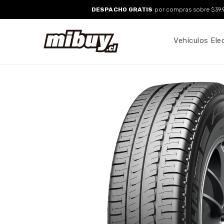
Ir
DESPACHO GRATIS
por compras sobre $39.9
directo
al
contenido
Vehículos Ele