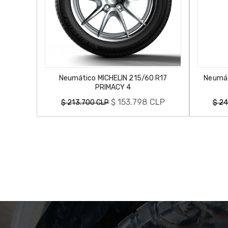
Neumático MICHELIN 215/60 R17
Neumático MI
PRIMACY 4
Precio
Precio
$ 153.798 CLP
$ 213.700 CLP
$ 247.866 
habitual
habitual