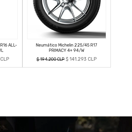
L-
Neumático Michelin 225/45 R17
Neumático 
PRIMACY 4+ 94/W
Precio
Precio
$ 141.293 CLP
$ 194.200 CLP
$ 295.000
habitual
habitual