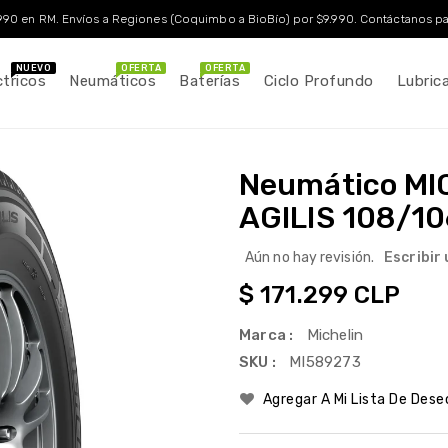
90 en RM. Envíos a Regiones (Coquimbo a BioBío) por $9.990. Contáctanos par
NUEVO
OFERTA
OFERTA
ctricos
Neumáticos
Baterías
Ciclo Profundo
Lubric
Neumático MI
AGILIS 108/1
Aún no hay revisión.
Escribir
Precio
$ 171.299 CLP
habitual
Marca :
Michelin
SKU :
MI589273
Agregar A Mi Lista De Dese