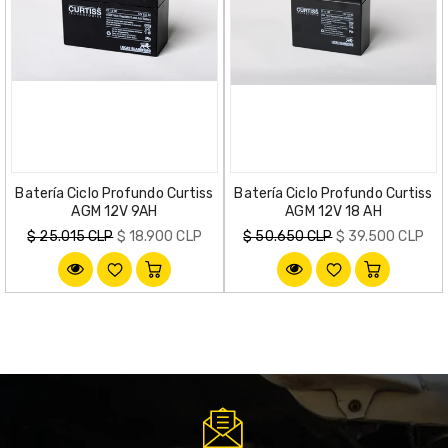
Batería Ciclo Profundo Curtiss
Batería Ciclo Profundo Curtiss
AGM 12V 9AH
AGM 12V 18 AH
Precio
Precio
$ 25.015 CLP
$ 18.900 CLP
$ 50.650 CLP
$ 39.500 CLP
habitual
habitual