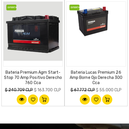
OFERTA
OFERTA
Bateria Premium Agm Start-
Bateria Lucas Premium 26
Stop 70 Amp Positivo Derecho
Amp Borne Ojo Derecha 300
760 Cca
Cca
Precio
Precio
$ 240.709 CLP
$ 163.700 CLP
$ 67.772 CLP
$ 55.000 CLP
habitual
habitual