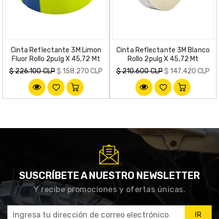
Cinta Reflectante 3M Limon
Cinta Reflectante 3M Blanco
Fluor Rollo 2pulg X 45,72 Mt
Rollo 2pulg X 45,72 Mt
Precio
Precio
$ 226.100 CLP
$ 158.270 CLP
$ 210.600 CLP
$ 147.420 CLP
habitual
habitual
SUSCRÍBETE A NUESTRO NEWSLETTER
Y recibe promociones y ofertas únicas.
IR