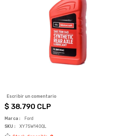
Escribir un comentario
Precio
$ 38.790 CLP
habitual
Marca :
Ford
SKU :
XY75W140QL