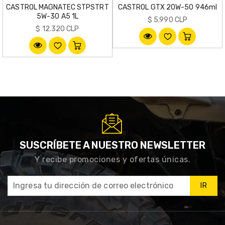
CASTROL MAGNATEC STPSTRT
CASTROL GTX 20W-50 946ml
5W-30 A5 1L
Precio
$ 5.990 CLP
Precio
$ 12.320 CLP
habitual
habitual
SUSCRÍBETE A NUESTRO NEWSLETTER
Y recibe promociones y ofertas únicas.
IR