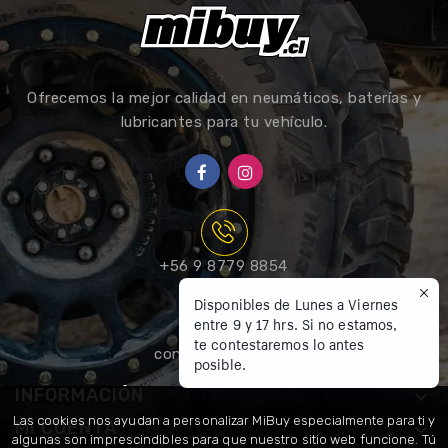
Ofrecemos la mejor calidad en neumáticos, baterías y
lubricantes para tu vehículo.
+56 9 8779 8854
Disponibles de Lunes a Viernes
entre 9 y 17 hrs. Si no estamos,
te contestaremos lo antes
contacto@mibuy.cl
posible.
INFORMACIÓN

Las cookies nos ayudan a personalizar MiBuy especialmente para ti y
MI CUENTA

algunas son imprescindibles para que nuestro sitio web funcione. Tú