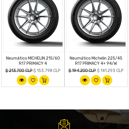
Neumático MICHELIN 215/60
Neumático Michelin 225/45
R17 PRIMACY 4
R17 PRIMACY 4+ 94/W
Precio
Precio
$ 213.700 CLP
$ 153.798 CLP
$ 194.200 CLP
$ 141.293 CLP
habitual
habitual