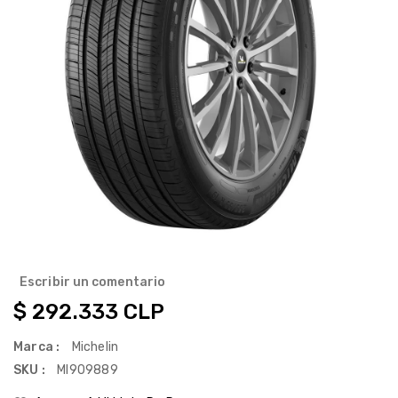
Escribir un comentario
Precio
$ 292.333 CLP
habitual
Marca :
Michelin
SKU :
MI909889