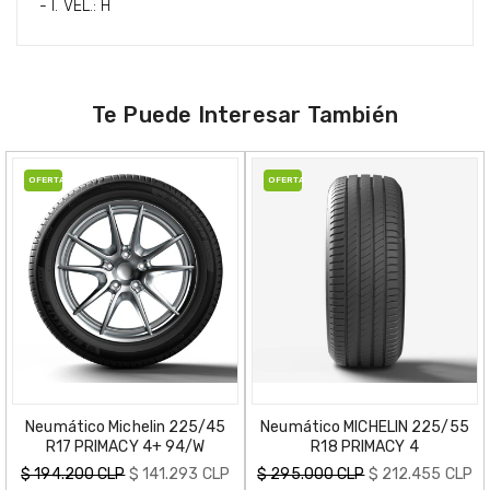
- I. VEL.: H
Te Puede Interesar También
OFERTA
OFERTA
Neumático Michelin 225/45
Neumático MICHELIN 225/55
R17 PRIMACY 4+ 94/W
R18 PRIMACY 4
Precio
Precio
$ 194.200 CLP
$ 141.293 CLP
$ 295.000 CLP
$ 212.455 CLP