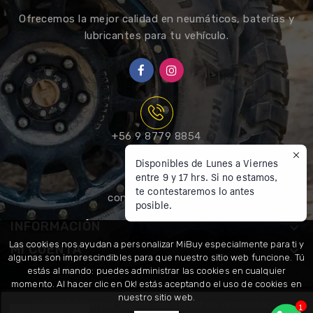
Ofrecemos la mejor calidad en neumáticos, baterías y
lubricantes para tu vehículo.
+56 9 8779 8854
Disponibles de Lunes a Viernes
entre 9 y 17 hrs. Si no estamos,
te contestaremos lo antes
contacto@mibuy.cl
posible.
INFORMACIÓN

Las cookies nos ayudan a personalizar MiBuy especialmente para ti y
MI CUENTA

algunas son imprescindibles para que nuestro sitio web funcione. Tú
estás al mando: puedes administrar las cookies en cualquier
momento. Al hacer clic en Ok! estás aceptando el uso de cookies en
nuestro sitio web.
© 2022 Mibuy.cl Todos los derechos reservados.
1