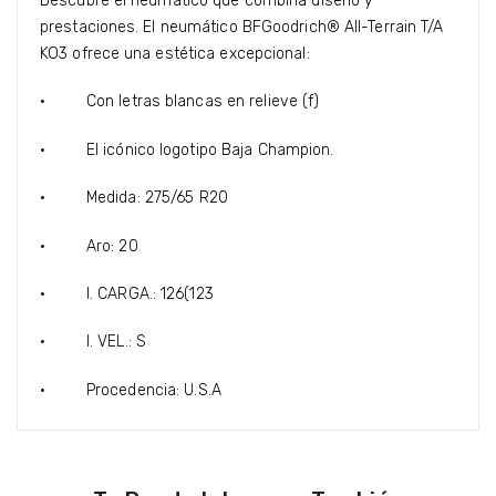
Descubre el neumático que combina diseño y
prestaciones. El neumático BFGoodrich® All-Terrain T/A
KO3 ofrece una estética excepcional:
· Con letras blancas en relieve (f)
· El icónico logotipo Baja Champion.
· Medida: 275/65 R20
· Aro: 20
· I. CARGA.: 126(123
· I. VEL.: S
· Procedencia: U.S.A