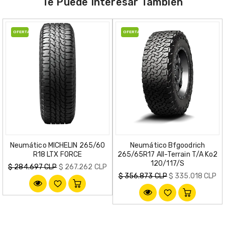
Te Puede Interesar También
OFERTA
OFERTA
Neumático MICHELIN 265/60
Neumático Bfgoodrich
R18 LTX FORCE
265/65R17 All-Terrain T/A Ko2
120/117/S
Precio
$ 284.697 CLP
$ 267.262 CLP
Precio
$ 356.873 CLP
$ 335.018 CLP
habitual
habitual