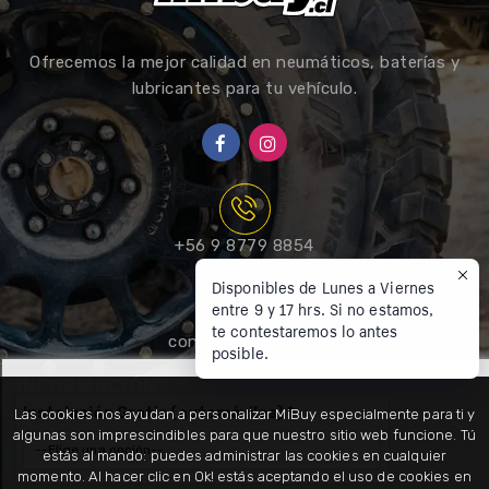
Ofrecemos la mejor calidad en neumáticos, baterías y
lubricantes para tu vehículo.
+56 9 8779 8854
Disponibles de Lunes a Viernes
entre 9 y 17 hrs. Si no estamos,
te contestaremos lo antes
posible.
contacto@mibuy.cl
INFORMACIÓN

Instalación Gratis (automóviles)
*
Las cookies nos ayudan a personalizar MiBuy especialmente para ti y
MI CUENTA

algunas son imprescindibles para que nuestro sitio web funcione. Tú
estás al mando: puedes administrar las cookies en cualquier
momento. Al hacer clic en Ok! estás aceptando el uso de cookies en