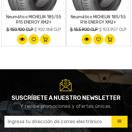
Neumático MICHELIN 185/55
Neumático MICHELIN 185/55
R15 ENERGY XM2+
R16 ENERGY XM2+
Precio
Precio
$ 150.100 CLP
$ 100.168 CLP
$ 155.900 CLP
$ 103.907 CLP
habitual
habitual
SUSCRÍBETE A NUESTRO NEWSLETTER
Y recibe promociones y ofertas únicas.
IR